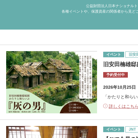
公益財団法人日本ナショナルト
各種イベントや、保護資産の関係者から見ど
イベント
旧安
旧安田楠雄邸
予約受付中
2026年10月25
「かたりと和らい
詳しくはこち
イベント
JNT