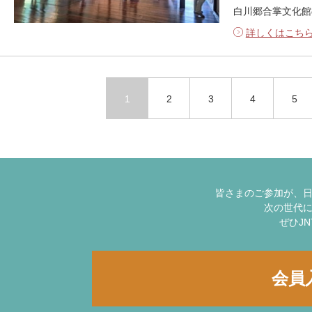
白川郷合掌文化館
詳しくはこち
1
2
3
4
5
皆さまのご参加が、
次の世代
ぜひJ
会員