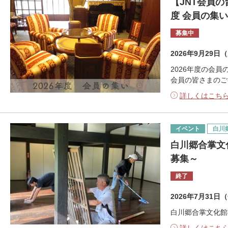
【JNT会員の
度 会員の集
募集中
2026年9月29日
2026年度の会
会員の皆さまのご
詳しくはこち
イベント
白川
白川郷合掌文
募集～
終了
2026年7月31日
白川郷合掌文化館