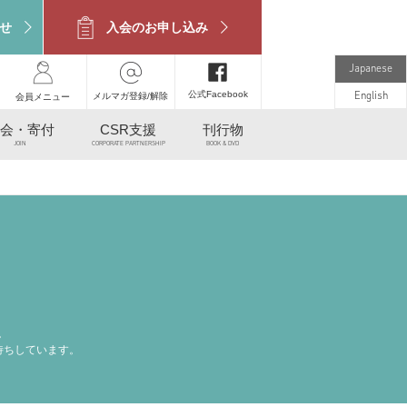
せ
入会のお申し込み
Japanese
公式Facebook
メルマガ登録/解除
English
会員メニュー
会・寄付
CSR支援
刊行物
JOIN
CORPORATE PARTNERSHIP
BOOK & DVD
。
待ちしています。