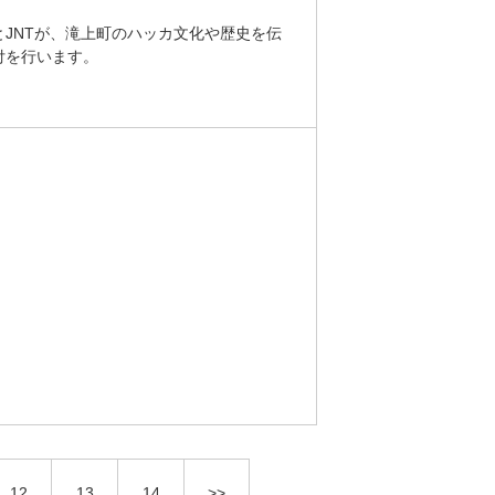
JNTが、滝上町のハッカ文化や歴史を伝
付を行います。
12
13
14
>>