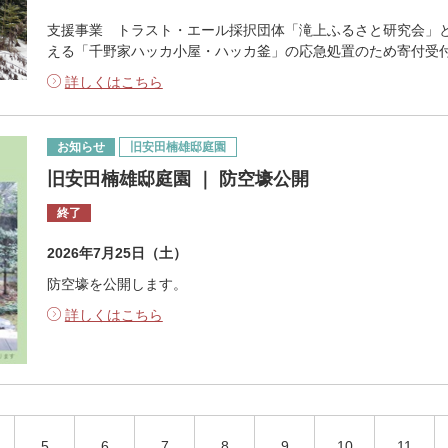
支援事業 トラスト・エール採択団体「滝上ふるさと研究会」と
える「千野家ハッカ小屋・ハッカ釜」の応急処置のため寄付受
詳しくはこちら
お知らせ
旧安田楠雄邸庭園
旧安田楠雄邸庭園 ｜ 防空壕公開
終了
2026年7月25日（土）
防空壕を公開します。
詳しくはこちら
5
6
7
8
9
10
11