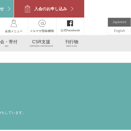
せ
入会のお申し込み
Japanese
公式Facebook
メルマガ登録/解除
English
会員メニュー
会・寄付
CSR支援
刊行物
JOIN
CORPORATE PARTNERSHIP
BOOK & DVD
。
待ちしています。