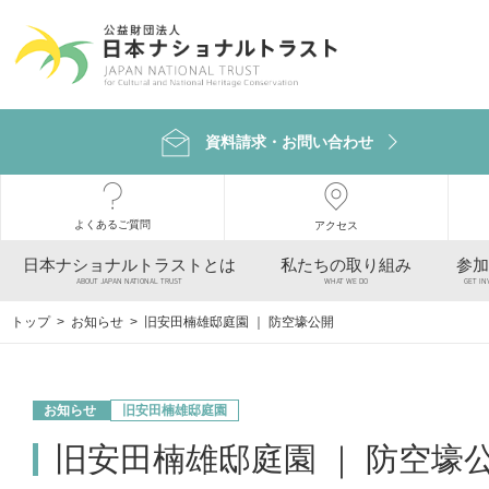
資料請求・お問い合わせ
よくあるご質問
アクセス
日本ナショナルトラストとは
私たちの取り組み
参加
ABOUT JAPAN NATIONAL TRUST
WHAT WE DO
GET IN
トップ
>
お知らせ
> 旧安田楠雄邸庭園 ｜ 防空壕公開
お知らせ
旧安田楠雄邸庭園
旧安田楠雄邸庭園 ｜ 防空壕