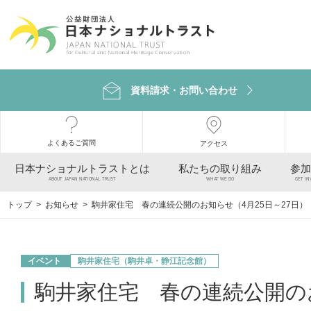
資料請求・お問い合わせ
よくあるご質問
アクセス
日本ナショナルトラストとは
私たちの取り組み
参加
ABOUT JAPAN NATIONAL TRUST
WHAT WE DO
GET IN
トップ
>
お知らせ
> 駒井家住宅 春の連続公開のお知らせ（4月25日～27日）
イベント
駒井家住宅（駒井卓・静江記念館）
駒井家住宅 春の連続公開のお