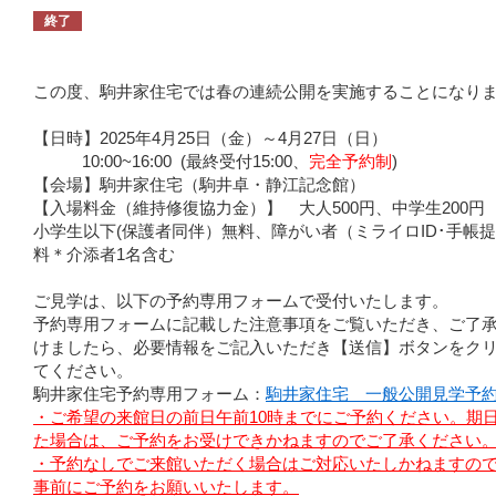
終了
この度、駒井家住宅では春の連続公開を実施することになり
【日時】2025年4月25日（金）～4月27日（日）
10:00~16:00 (最終受付15:00、
完全予約制
)
【会場】駒井家住宅（駒井卓・静江記念館）
【入場料金（維持修復協力金）】 大人500円、中学生200円
小学生以下(保護者同伴）無料、障がい者（ミライロID･手帳
料＊介添者1名含む
ご見学は、以下の予約専用フォームで受付いたします。
予約専用フォームに記載した注意事項をご覧いただき、ご了
けましたら、必要情報をご記入いただき【送信】ボタンをク
てください。
駒井家住宅予約専用フォーム：
駒井家住宅 一般公開見学予
・ご希望の来館日の前日午前10時までにご予約ください。期
た場合は、ご予約をお受けできかねますのでご了承ください
・予約なしでご来館いただく場合はご対応いたしかねますの
事前にご予約をお願いいたします。