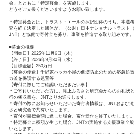
会」とともに「特定募金」を実施します。
どうぞご支援くださいますようお願い致します。
＊特定募金とは、トラスト・エールの採択団体のうち、本選
査を経て決定した団体が、（公財）日本ナショナルトラスト
JNT）と協働で寄付金を募り、事業を推進する取り組みです。
■募金の概要
【開始日】2025年11月6日（木）
【終了日】2026年9月30日（水）
【目標金額】250万円
【募金の使途】千野家ハッカ小屋の倒壊防止のための応急処
カ釜を保護する処置等
【寄付に際してご確認いただきたい事】
＊ご寄付いただいた方に、滝上ふるさと研究会からのお礼状と
行の領収書を、JNTよりお送りします。
＊寄付の際にお知らせいただいた寄付者情報は、JNTおよび
さと研究会で共有いたします。
＊寄付が目標金額に達した場合、寄付受付を終了いたします
＊特定募金に残額が生じた場合、JNTの実施する支援事業全
いたします。