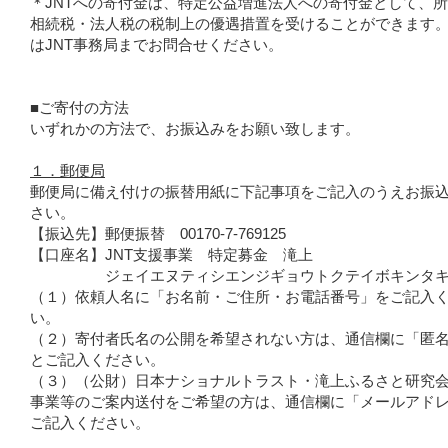
＊JNTへの寄付金は、特定公益増進法人への寄付金として、
相続税・法人税の税制上の優遇措置を受けることができます
はJNT事務局までお問合せください。
■ご寄付の方法
いずれかの方法で、お振込みをお願い致します。
１．郵便局
郵便局に備え付けの振替用紙に下記事項をご記入のうえお振
さい。
【振込先】郵便振替 00170-7-769125
【口座名】JNT支援事業 特定募金 滝上
ジェイエヌティシエンジギョウトクテイボキンタキ
（１）依頼人名に「お名前・ご住所・お電話番号」をご記入
い。
（２）寄付者氏名の公開を希望されない方は、通信欄に「匿
とご記入ください。
（３）（公財）日本ナショナルトラスト・滝上ふるさと研究
事業等のご案内送付をご希望の方は、通信欄に「メールアド
ご記入ください。