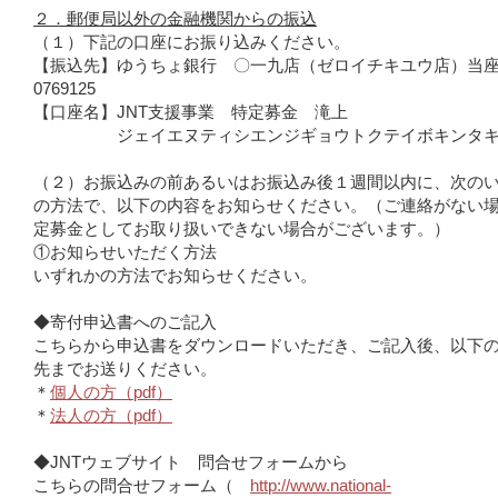
２．郵便局以外の金融機関からの振込
（１）下記の口座にお振り込みください。
【振込先】ゆうちょ銀行 〇一九店（ゼロイチキユウ店）
0769125
【口座名】JNT支援事業 特定募金 滝上
ジェイエヌティシエンジギョウトクテイボキンタキ
（２）お振込みの前あるいはお振込み後１週間以内に、次の
の方法で、以下の内容をお知らせください。（ご連絡がない
定募金としてお取り扱いできない場合がございます。）
①お知らせいただく方法
いずれかの方法でお知らせください。
◆寄付申込書へのご記入
こちらから申込書をダウンロードいただき、ご記入後、以下
先までお送りください。
＊
個人の方（pdf）
＊
法人の方（pdf）
◆JNTウェブサイト 問合せフォームから
こちらの問合せフォーム（
http://www.national-