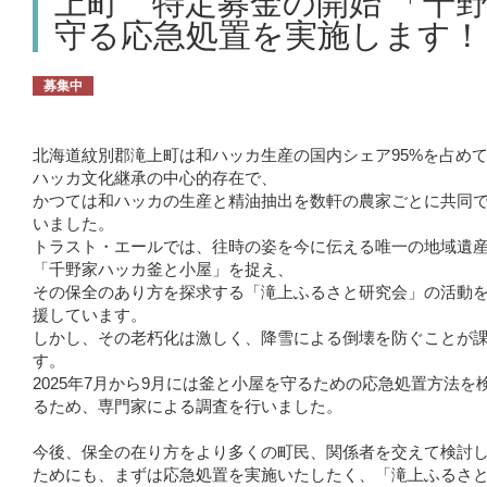
上町 特定募金の開始 「千
守る応急処置を実施します！
募集中
北海道紋別郡滝上町は和ハッカ生産の国内シェア95%を占め
ハッカ文化継承の中心的存在で、
かつては和ハッカの生産と精油抽出を数軒の農家ごとに共同
いました。
トラスト・エールでは、往時の姿を今に伝える唯一の地域遺
「千野家ハッカ釜と小屋」を捉え、
その保全のあり方を探求する「滝上ふるさと研究会」の活動
援しています。
しかし、その老朽化は激しく、降雪による倒壊を防ぐことが
す。
2025年7月から9月には釜と小屋を守るための応急処置方法を
るため、専門家による調査を行いました。
今後、保全の在り方をより多くの町民、関係者を交えて検討
ためにも、まずは応急処置を実施いたしたく、「滝上ふるさ